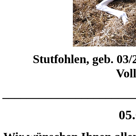
Stutfohlen, geb. 03/
Vol
______________________
05