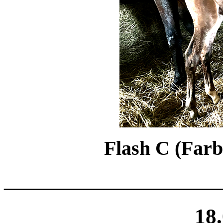
Flash C (Far
______________________
18